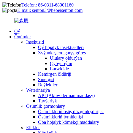
Telefon: 86-0311-68001160
E-mail: senton3@hebeisenton.com
Öý
Önümler
Insektisid
Öý hojalyk insektisidleri
Zyýankeşlere garşy göreş
Ululary öldürýän
Çybyn iými
Larwicide
Kemirgen öldüriji
Sinergist
Beýlekiler
Weterinariýa
API (Aktiw derman maddasy)
Taýýarlyk
Ösümlik gormonlary
Ösümlikleriň ösüş düzgünleşdirijisi
Ösümlikleriň iýmitlenişi
Oba hojalyk kömekçi maddalary
Ellikler
Nitril ellik