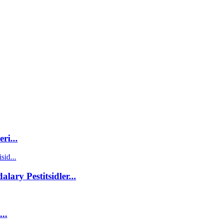
ri...
ary Pestitsidler...
..