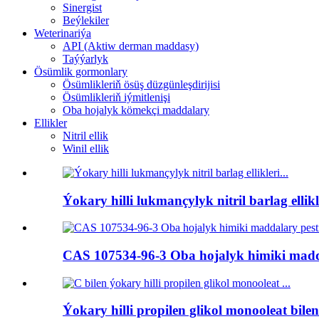
Sinergist
Beýlekiler
Weterinariýa
API (Aktiw derman maddasy)
Taýýarlyk
Ösümlik gormonlary
Ösümlikleriň ösüş düzgünleşdirijisi
Ösümlikleriň iýmitlenişi
Oba hojalyk kömekçi maddalary
Ellikler
Nitril ellik
Winil ellik
Ýokary hilli lukmançylyk nitril barlag ellikle
CAS 107534-96-3 Oba hojalyk himiki maddal
Ýokary hilli propilen glikol monooleat bilen.