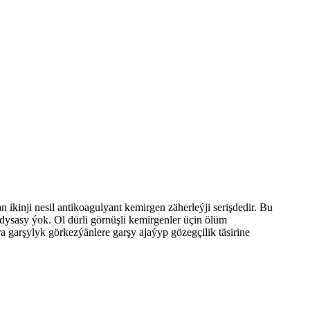
ikinji nesil antikoagulyant kemirgen zäherleýji serişdedir. Bu
dysasy ýok. Ol dürli görnüşli kemirgenler üçin ölüm
garşylyk görkezýänlere garşy ajaýyp gözegçilik täsirine