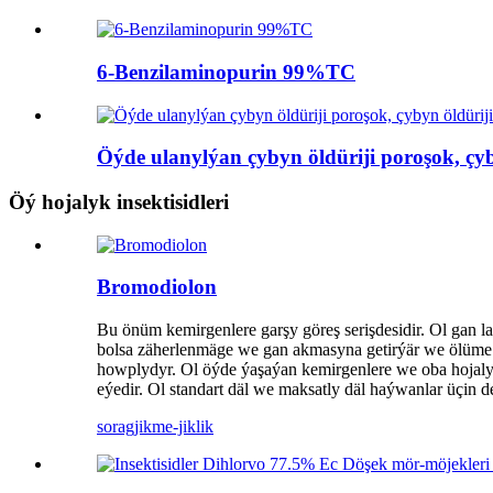
6-Benzilaminopurin 99%TC
Öýde ulanylýan çybyn öldüriji poroşok, çyby
Öý hojalyk insektisidleri
Bromodiolon
Bu önüm kemirgenlere garşy göreş serişdesidir. Ol gan la
bolsa zäherlenmäge we gan akmasyna getirýär we ölüme ge
howplydyr. Ol öýde ýaşaýan kemirgenlere we oba hojalyk
eýedir. Ol standart däl we maksatly däl haýwanlar üçin
sorag
jikme-jiklik