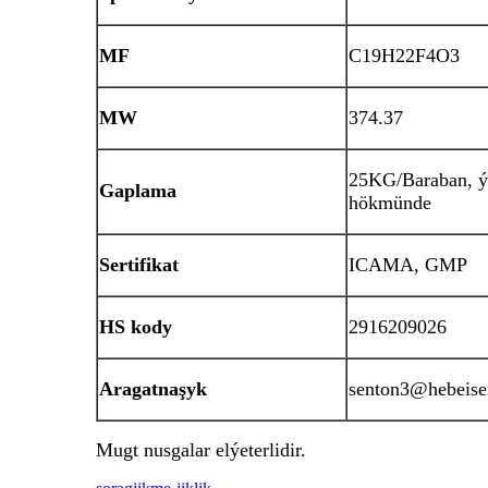
MF
C19H22F4O3
MW
374.37
25KG/Baraban, ýa
Gaplama
hökmünde
Sertifikat
ICAMA, GMP
HS kody
2916209026
Aragatnaşyk
senton3@hebeise
Mugt nusgalar elýeterlidir.