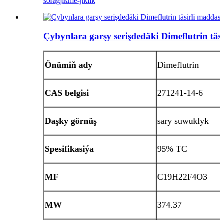
sorag
jikme-jiklik
Çybynlara garşy serişdedäki Dimeflutrin tä
Önümiň ady
Dimeflutrin
CAS belgisi
271241-14-6
Daşky görnüş
sary suwuklyk
Spesifikasiýa
95% TC
MF
C19H22F4O3
MW
374.37