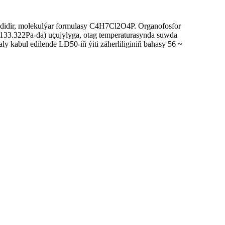
isididir, molekulýar formulasy C4H7Cl2O4P. Organofosfor
 (133.322Pa-da) uçujylyga, otag temperaturasynda suwda
aly kabul edilende LD50-iň ýiti zäherliliginiň bahasy 56 ~