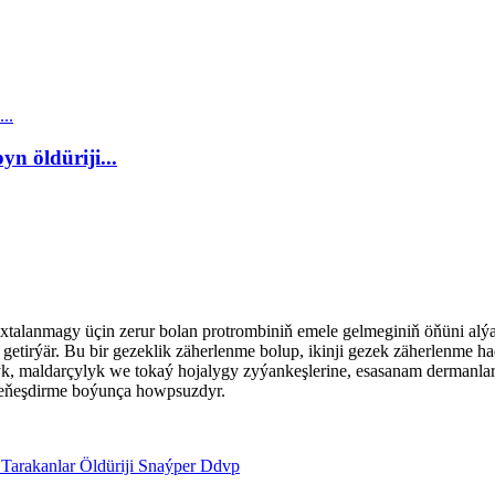
n öldüriji...
xtalanmagy üçin zerur bolan protrombiniň emele gelmeginiň öňüni alýan 
tirýär. Bu bir gezeklik zäherlenme bolup, ikinji gezek zäherlenme ha
, maldarçylyk we tokaý hojalygy zyýankeşlerine, esasanam dermanlara 
 deňeşdirme boýunça howpsuzdyr.