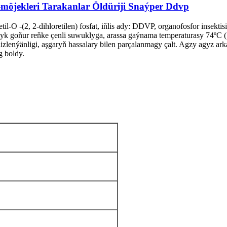
-möjekleri Tarakanlar Öldüriji Snaýper Ddvp
-O -(2, 2-dihloretilen) fosfat, iňlis ady: DDVP, organofosfor insekt
n açyk goňur reňke çenli suwuklyga, arassa gaýnama temperaturasy 74ºC
olizlenýänligi, aşgaryň hassalary bilen parçalanmagy çalt. Agzy agyz ark
g boldy.