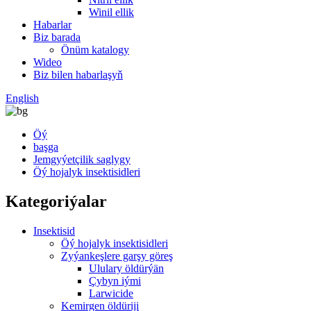
Winil ellik
Habarlar
Biz barada
Önüm katalogy
Wideo
Biz bilen habarlaşyň
English
Öý
başga
Jemgyýetçilik saglygy
Öý hojalyk insektisidleri
Kategoriýalar
Insektisid
Öý hojalyk insektisidleri
Zyýankeşlere garşy göreş
Ululary öldürýän
Çybyn iými
Larwicide
Kemirgen öldüriji