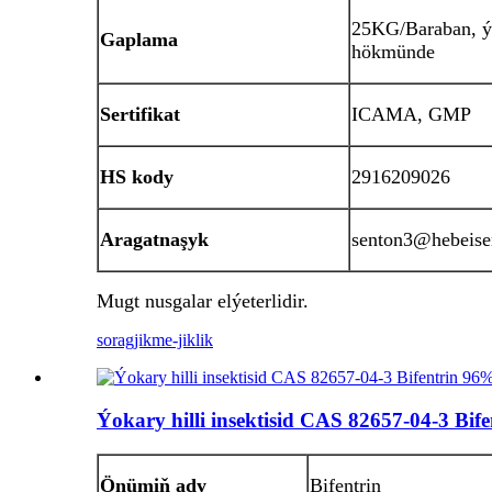
25KG/Baraban, ýa
Gaplama
hökmünde
Sertifikat
ICAMA, GMP
HS kody
2916209026
Aragatnaşyk
senton3@hebeise
Mugt nusgalar elýeterlidir.
sorag
jikme-jiklik
Ýokary hilli insektisid CAS 82657-04-3 Bi
Önümiň ady
Bifentrin