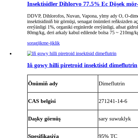
Insektisidler Dihlorvo 77.5% Ec Döşek mör
DDVP, Dihlorofos, Nuvan, Vapona, ylmy ady O, O-dimetil
insektisidiniň bir görnüşi, senagat önümleri reňksizde
ereýänligi 1%, organiki erginlerde ereýänligi, aňsat gidr
80mg/kg, deri arkaly kabul edilende bolsa 75 ~ 210mg/k
sorag
jikme-jiklik
Iň gowy hilli piretroid insektisid dimeflutrin
Önümiň ady
Dimeflutrin
CAS belgisi
271241-14-6
Daşky görnüş
sary suwuklyk
Spesifikasiýa
95% TC